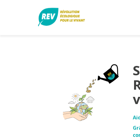
S
R
v
Ai
Gr
co